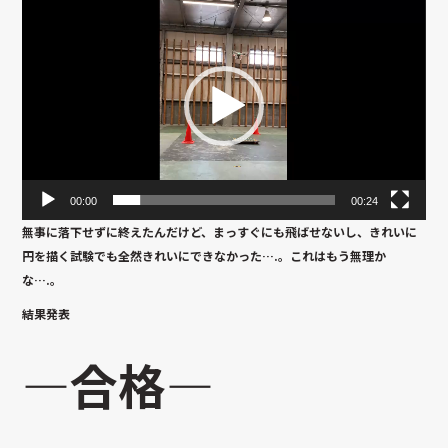
動
画
プ
レ
ー
ヤ
ー
00:00
00:24
無事に落下せずに終えたんだけど、まっすぐにも飛ばせないし、きれいに
円を描く試験でも全然きれいにできなかった….。これはもう無理か
な….。
結果発表
—合格—