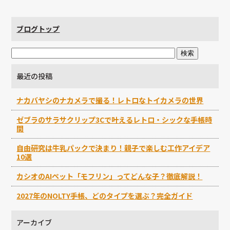
ブログトップ
最近の投稿
ナカバヤシのナカメラで撮る！レトロなトイカメラの世界
ゼブラのサラサクリップ3Cで叶えるレトロ・シックな手帳時
間
自由研究は牛乳パックで決まり！親子で楽しむ工作アイデア
10選
カシオのAIペット「モフリン」ってどんな子？徹底解説！
2027年のNOLTY手帳、どのタイプを選ぶ？完全ガイド
アーカイブ