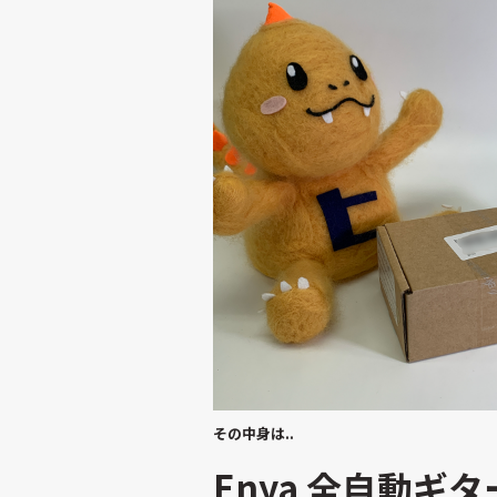
その中身は..
Enya 全自動ギ