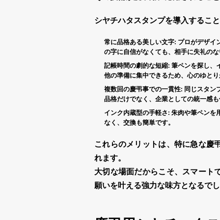
シヤチハタスタンプ
を導入すること
常に品格ある美しい文字:
プロがデザイ
の字に自信がなくても、相手に失礼のな
記帳時間の劇的な短縮:
筆ペンを探し、
他の準備に集中できるため、心のゆとり
複数回の慶弔事での一貫性:
同じ
スタン
品格だけでなく、企業としての統一感も
インク内蔵型の手軽さ:
朱肉や筆ペンを
なく、交換も簡単です。
これらのメリットは、特に急な
慶
れます。
大切な場面だからこそ、スマート
願いを叶える強力な味方となるでし