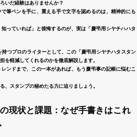
ろいだ経験はありませんか？
中で筆ペンを手に、震える手で文字を認めるのは、精神的にも
く知っていれば」と後悔するのが、実は「
慶弔
用
シヤチハハタ
を持つプロのライターとして、この「
慶弔
用
シヤチハタスタン
担を軽減してくれるのかを徹底解説します。
トレンドまで、この一本があれば、もう
慶弔
事の記帳に悩むこ
る、
スタンプ
の秘めたる力に迫りましょう。
帳の現状と課題：なぜ手書きはこれ
か