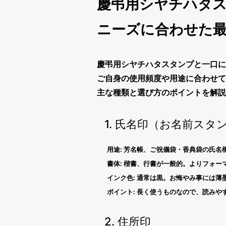
慶弔用シヤチハタ
ニーズに合わせた
慶弔
用
シヤチハタスタンプ
と一口に
ご自身の使用頻度や用途に合わせて
主な種類と選び方のポイントを解説
1. 氏名印（お名前スタ
用途:
芳名帳、ご祝儀袋・香典袋の氏名
書体:
楷書、行書が一般的。よりフォー
インク色:
通常は黒。お悔やみ事には薄
ポイント:
長く使うものなので、読みや
2. 住所印