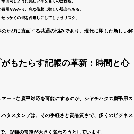
、毎回同じように美しい字を書くのは困難。
と費用がかかり、急な依頼は難しい場合もある。
、せっかくの袋を台無しにしてしまうリスク。
事のたびに直面する共通の悩みであり、現代に即した新しい解
プがもたらす記帳の革新：時間と心
スマートな
慶弔
対応を可能にするのが、
シヤチハタ
の
慶弔
用
ス
チハタスタンプ
は、その手軽さと高品質さで、多くのビジネス
で、記帳の常識が大きく変わろうとしています。