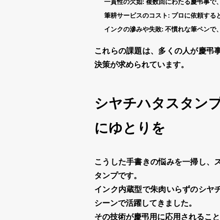
一貫性の欠如:
複数回にわたる
慶弔
事で
筆耕サービスのコスト:
プロに依頼する
インクの滲みや失敗:
不慣れな筆ペンで
これらの課題は、多くの人が
慶弔
決策が求められています。
シヤチハタスタン
にゆとりを
こうした手書きの悩みを一掃し、
タンプ
です。
インク内蔵型で朱肉いらずの
シヤ
シーンで活躍してきました。
その技術が
慶弔
用に応用されること