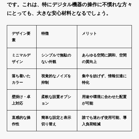
です。これは、特にデジタル機器の操作に不慣れな方々
にとっても、大きな安心材料となるでしょう。
デザイン要
特徴
メリット
素
ミニマルデ
シンプルで無駄の
あらゆる空間に調和、空間
ザイン
ない外観
の質向上
落ち着いた
視覚的なノイズを
集中を妨げず、情報伝達に
カラー
抑制
特化
壁掛け・卓
柔軟な設置オプシ
用途や環境に合わせた配置
上対応
ョン
が可能
直感的な操
簡単な設定と表示
誰でも迷わず使用可能、導
作性
切り替え
入負荷軽減