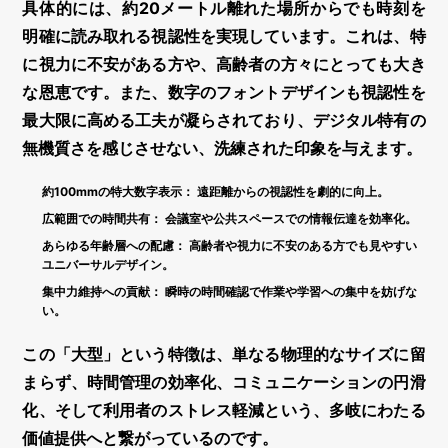
具体的には、約20メートル離れた場所からでも時刻を
明確に読み取れる視認性を実現しています。これは、特
に視力に不安がある方や、高齢者の方々にとっても大き
な恩恵です。また、数字のフォントデザインも視認性を
最大限に高める工夫が凝らされており、デジタル特有の
無機質さを感じさせない、洗練された印象を与えます。
約100mmの特大数字表示：
遠距離からの視認性を劇的に向上。
広範囲での時間共有：
会議室や公共スペースでの情報伝達を効率化。
あらゆる年齢層への配慮：
高齢者や視力に不安のある方でも見やすい
ユニバーサルデザイン。
集中力維持への貢献：
瞬時の時間確認で作業や学習への集中を妨げな
い。
この「大型」という特徴は、単なる物理的なサイズに留
まらず、時間管理の効率化、コミュニケーションの円滑
化、そして利用者のストレス軽減という、多岐にわたる
価値提供へと繋がっているのです。