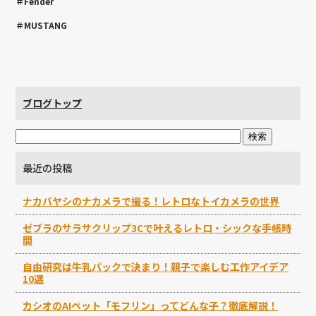
＃Fender
＃MUSTANG
ブログトップ
最近の投稿
ナカバヤシのナカメラで撮る！レトロなトイカメラの世界
ゼブラのサラサクリップ3Cで叶えるレトロ・シックな手帳時
間
自由研究は牛乳パックで決まり！親子で楽しむ工作アイデア
10選
カシオのAIペット「モフリン」ってどんな子？徹底解説！