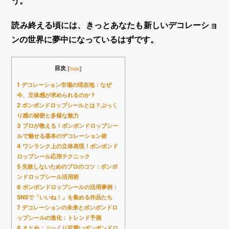
う。
読み終える頃には、きっとあなたも新しい
デコレーショ
ン
の世界に夢中になっているはずです。
目次
[
hide
]
1
デコレーション市場の現在地：なぜ
今、立体感が求められるのか？
2
ボンボンドロップシールとは？ぷっく
り感の秘密と多様な魅力
3
プロが教える！ボンボンドロップシー
ルで魅せる基本のデコレーション術
4
ワンランク上の立体表現！ボンボンド
ロップシール応用テクニック
5
失敗しないためのプロのコツ：ボンボ
ンドロップシール活用術
6
ボンボンドロップシールの活用事例：
SNSで「いいね！」を集める作品たち
7
デコレーションの未来とボンボンドロ
ップシールの進化：トレンド予測
8
まとめ：ぷっくり可愛いボンボンドロ