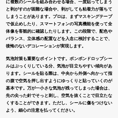
に複数のシールを組み合わせる場合、一度貼ってしまう
と剥がすのが困難な場合や、剥がしても粘着力が落ちて
しまうことがあります。プロは、まずマスキングテープ
で仮止めしたり、スマートフォンの写真機能を使って全
体像を客観的に確認したりします。この段階で、配色や
バランス、
立体感
の配置などを入念に検討することで、
後悔のない
デコレーション
が実現します。
気泡対策も重要なポイントです。
ボンボンドロップシー
ル
はぷっくりしている分、気泡が目立ちやすい傾向があ
ります。シールを貼る際は、中央から外側へ向かって指
の腹で空気を押し出すようにゆっくりと貼っていくのが
基本です。万が一小さな気泡が残ってしまった場合は、
先の尖った針でそっと刺し、空気を抜くことで目立たな
くすることができます。ただし、シールに傷をつけない
よう、細心の注意を払ってください。