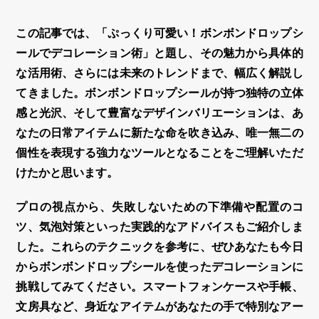
この記事では、「ぷっくり可愛い！
ボンボンドロップシ
ール
でデコレーション術」と題し、その魅力から具体的
な活用術、さらには未来のトレンドまで、幅広く解説し
てきました。
ボンボンドロップシール
が持つ独特の
立体
感
と光沢、そして豊富なデザインバリエーションは、あ
なたの日常アイテムに新たな命を吹き込み、唯一無二の
個性を表現する強力なツールとなることをご理解いただ
けたかと思います。
プロの視点から、失敗しないための下準備や配置のコ
ツ、気泡対策といった実践的なアドバイスもご紹介しま
した。これらのテクニックを参考に、ぜひあなたも今日
から
ボンボンドロップシール
を使った
デコレーション
に
挑戦してみてください。スマートフォンケースや手帳、
文房具など、身近なアイテムがあなたの手で特別なアー