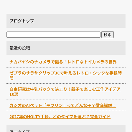
ブログトップ
最近の投稿
ナカバヤシのナカメラで撮る！レトロなトイカメラの世界
ゼブラのサラサクリップ3Cで叶えるレトロ・シックな手帳時
間
自由研究は牛乳パックで決まり！親子で楽しむ工作アイデア
10選
カシオのAIペット「モフリン」ってどんな子？徹底解説！
2027年のNOLTY手帳、どのタイプを選ぶ？完全ガイド
アーカイブ