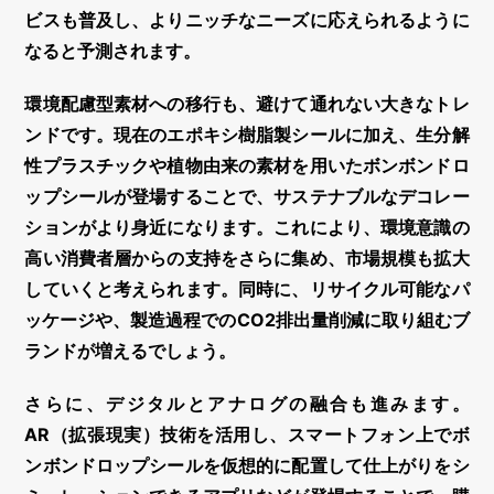
ビスも普及し、よりニッチなニーズに応えられるように
なると予測されます。
環境配慮型素材への移行も、避けて通れない大きなトレ
ンドです。現在のエポキシ樹脂製シールに加え、生分解
性プラスチックや植物由来の素材を用いた
ボンボンドロ
ップシール
が登場することで、サステナブルな
デコレー
ション
がより身近になります。これにより、環境意識の
高い消費者層からの支持をさらに集め、市場規模も拡大
していくと考えられます。同時に、リサイクル可能なパ
ッケージや、製造過程でのCO2排出量削減に取り組むブ
ランドが増えるでしょう。
さらに、デジタルとアナログの融合も進みます。
AR（拡張現実）技術を活用し、スマートフォン上で
ボ
ンボンドロップシール
を仮想的に配置して仕上がりをシ