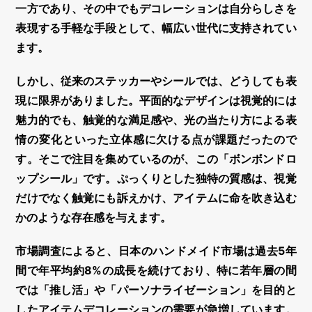
一方であり、その中でも
デコレーション
は自分らしさを
表現する手軽な手段として、幅広い世代に支持されてい
ます。
しかし、従来のステッカーやシールでは、どうしても表
現に限界がありました。平面的なデザインは視覚的には
魅力的でも、触覚的な満足感や、光の当たり方による表
情の変化といった
立体感
に欠ける点が課題だったので
す。そこで注目を集めているのが、この「
ボンボンドロ
ップシール
」です。ぷっくりとした独特の質感は、視覚
だけでなく触覚にも訴えかけ、アイテムに命を吹き込む
かのような存在感を与えます。
市場調査によると、日本のハンドメイド市場は過去5年
間で年平均約
8%
の成長を続けており、特に若年層の間
では「推し活」や「パーソナライゼーション」を目的と
したアイテム
デコレーション
の需要が急増しています。